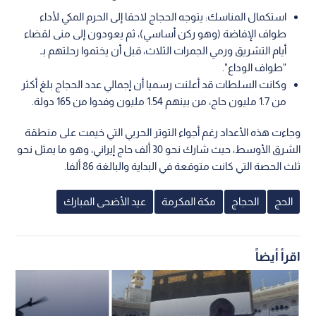
استكمال المناسك: يتوجه الحجاج لاحقا إلى الحرم المكي لأداء
طواف الإفاضة (وهو ركن أساسي)، ثم يعودون إلى منى لقضاء
أيام التشريق ورمي الجمرات الثلاث، قبل أن يختموا رحلتهم بـ
"طواف الوداع".
وكانت السلطات قد أعلنت رسميا أن إجمالي عدد الحجاج بلغ أكثر
من 1.7 مليون حاج، من بينهم 1.54 مليون وفدوا من 165 دولة.
وجاءت هذه الأعداد رغم أجواء التوتر الحربي التي خيمت على منطقة
الشرق الأوسط، حيث شارك نحو 30 ألف حاج إيراني، وهو ما يمثل نحو
ثلث الحصة التي كانت متوقعة في البداية والبالغة 86 ألفا.
الحج
الحجاج
مكة المكرمة
عيد الأضحى المبارك
اقرأ أيضاً