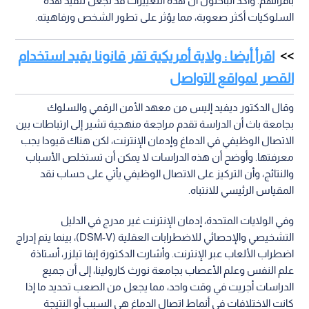
بأقرانهم. وأكد الباحثون أن هذه التغييرات قد تجعل تنفيذ هذه
السلوكيات أكثر صعوبة، مما يؤثر على تطور الشخص ورفاهيته.
اقرأ أيضا : ولاية أمريكية تقر قانونا يقيد استخدام
القصر لمواقع التواصل
وقال الدكتور ديفيد إليس من معهد الأمن الرقمي والسلوك
بجامعة باث أن الدراسة تقدم مراجعة منهجية تشير إلى ارتباطات بين
الاتصال الوظيفي في الدماغ وإدمان الإنترنت، لكن هناك قيودا يجب
معرفتها. وأوضح أن هذه الدراسات لا يمكن أن تستخلص الأسباب
والنتائج، وأن التركيز على الاتصال الوظيفي يأتي على حساب نقد
المقياس الرئيسي للانتباه.
وفي الولايات المتحدة، إدمان الإنترنت غير مدرج في الدليل
التشخيصي والإحصائي للاضطرابات العقلية (DSM-V)، بينما يتم إدراج
اضطراب الألعاب عبر الإنترنت. وأشارت الدكتورة إيفا تيلزر، أستاذة
علم النفس وعلم الأعصاب بجامعة نورث كارولينا، إلى أن جميع
الدراسات أجريت في وقت واحد، مما يجعل من الصعب تحديد ما إذا
كانت الاختلافات في أنماط اتصال الدماغ هي السبب أو النتيجة