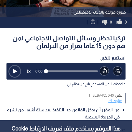
صورة مولدة بالذكاء الاصطناعي
0
0
تركيا تحظر وسائل التواصل الاجتماعي لمن
هم دون 15 عاما بقرار من البرلمان
استمع للخبر:
1
x
0:00
ملاحظة: النص المسموع ناتج عن نظام آلي
نشر :
0:40 2026/4/23
|
هنا وهناك
من المقرر أن يدخل القانون حيز التنفيذ بعد ستة أشهر من نشره
في الجريدة الرسمية
هذا الموقع يستخدم ملف تعريف الارتباط Cookie
صادق البرلمان التركي مساء الأربعاء على مشروع قانون مصيري