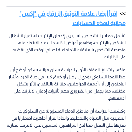
اقرأ أيضا : علامة التوثيق الزرقاء في "إكس"
مجانية لهذه الحسابات
تشمل معايير التشخيص السريري لإدمان الإنترنت استمرار انشغال
الشخص بالإنترنت، وظهور أعراض الانسحاب عند الابتعاد عنه،
وتضحية الشخص بالعلاقات الاجتماعية لصالح الوقت الذي يقضيه
على الإنترنت.
ماكس تشانغ، المؤلف الأول للدراسة بسان فرانسيسكو، أوضح أن
هذا النمط السلوكي يؤدي إلى خلل أو ضيق كبير في حياة الفرد. وأشار
الباحثون إلى أن أدمغة المراهقين، مقارنة بالبالغين، تتأثر بشكل
مختلف، مما يجعل من الضروري فهم تأثيرات إدمان الإنترنت على
أدمغتهم.
وكشفت الدراسة أن مناطق الدماغ المسؤولة عن السلوكيات
التنفيذية مثل الانتباه والتخطيط واتخاذ القرار، أظهرت اضطرابا في
قدرتها على العمل معا لدى المراهقين المدمنين على الإنترنت مقارنة