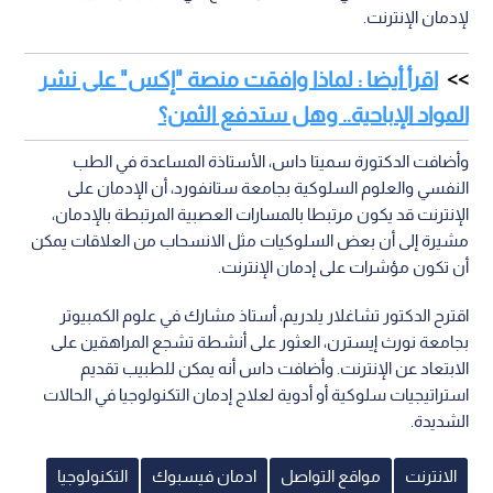
لإدمان الإنترنت.
اقرأ أيضا : لماذا وافقت منصة "إكس" على نشر
المواد الإباحية.. وهل ستدفع الثمن؟
وأضافت الدكتورة سميتا داس، الأستاذة المساعدة في الطب
النفسي والعلوم السلوكية بجامعة ستانفورد، أن الإدمان على
الإنترنت قد يكون مرتبطا بالمسارات العصبية المرتبطة بالإدمان،
مشيرة إلى أن بعض السلوكيات مثل الانسحاب من العلاقات يمكن
أن تكون مؤشرات على إدمان الإنترنت.
اقترح الدكتور تشاغلار يلدريم، أستاذ مشارك في علوم الكمبيوتر
بجامعة نورث إيسترن، العثور على أنشطة تشجع المراهقين على
الابتعاد عن الإنترنت. وأضافت داس أنه يمكن للطبيب تقديم
استراتيجيات سلوكية أو أدوية لعلاج إدمان التكنولوجيا في الحالات
الشديدة.
الانترنت
مواقع التواصل
ادمان فيسبوك
التكنولوجيا