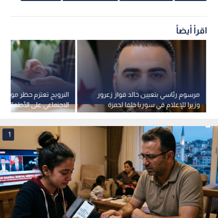
اقرأ أيضاً
مرسوم رئاسي بتعيين خالد فواز زعرور
النرويج تعتزم حظر مواقع 
وزيرا للإعلام في سوريا خلفا لحمزة
الاجتماعي على الأطفال دون 16 ع
المصطفى
1