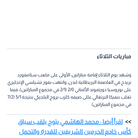
مباريات الثلاثاء
وشهد يوم الثلاثاء إقامة مباراتين، الأولى على ملعب ستامفورد
بريدج في العاصمة البريطانية لندن، وانتهت بفوز تشيلسي الإنجليزي
على بوروسيا دورتموند الألماني 2/0 (2/1 في مجموع المباراتين)، فيما
تغلب بنفيكا البرتغالي عللى ضيفه كلزب بروج البلجيكي بنتيجة 5/1 (7/2
في مجموع المباراتين).
اقرأ أيضا : محمد الهاشمي يتوج بلقب سباق
كأس خادم الحرمين الشريفين للقدرة والتحمل