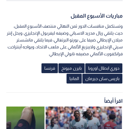
مباريات الأسبوع المقبل
وتستكمل منافسات الدور ثمن النهائي منتصف الأسبوع المقبل،
حيث يلتقي ريال مدريد الاسباني وضيفه ليفربول الإنجليزي، ويحل إنتر
ميلان الإيطالي ضيفا على بورتو البرتغالي، فيما يلتقي مانشستر
سيتي الإنجليزي ولايبزيغ الألماني على ملعب الاتحاد، ويواجه آينتراخت
فرانكفورت الألماني مضيفه نابولي الإيطالي.
دوري ابطال اوروبا
بايرن ميونخ
فرنسا
باريس سان جيرمان
المانيا
اقرأ أيضاً