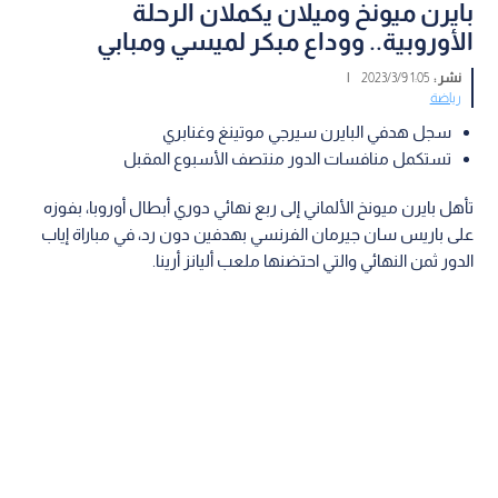
بايرن ميونخ وميلان يكملان الرحلة
الأوروبية.. ووداع مبكر لميسي ومبابي
نشر :
1:05 2023/3/9
|
رياضة
سجل هدفي البايرن سيرجي موتينغ وغنابري
تستكمل منافسات الدور منتصف الأسبوع المقبل
تأهل بايرن ميونخ الألماني إلى ربع نهائي دوري أبطال أوروبا، بفوزه
على باريس سان جيرمان الفرنسي بهدفين دون رد، في مباراة إياب
الدور ثمن النهائي والتي احتضنها ملعب أليانز أرينا.