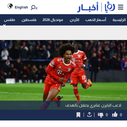
English
الرئيسية
أسعار الذهب
الأردن
مونديال 2026
فلسطين
طقس
1
لاعب البايرن غنابري يحتفل بالهدف
0
0