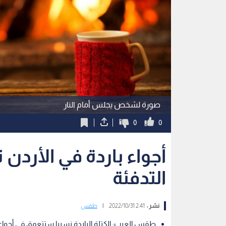
صورة لشخص يجلس أمام النار
0
0
أجواء باردة في الأرد
التدفئة
نشر :
2:41 2022/10/31
|
طقس
طقس العرب: الكتلة الباردة نسبيا ستتعمق في أجواء ا