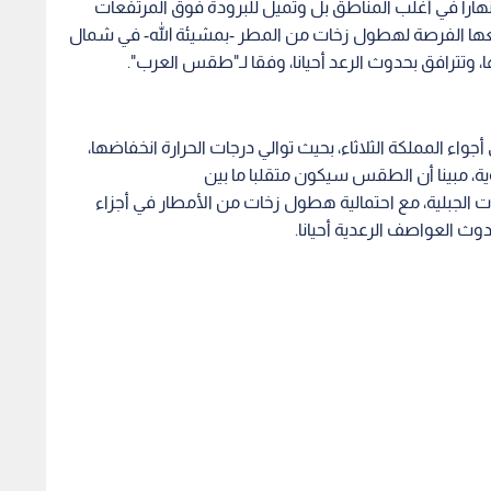
اء لطيفة نهارا في أغلب المناطق بل وتميل للبرودة فوق المرتفعات
ح معها الفرصة لهطول زخات من المطر -بمشيئة الله- في شمال
 وتترافق بحدوث الرعد أحيانا، وفقا لـ"طقس العرب".
جواء المملكة الثلاثاء، بحيث توالي درجات الحرارة انخفاضها،
ة، مبينا أن الطقس سيكون متقلبا ما بين
ات الجبلية، مع احتمالية هطول زخات من الأمطار في أجزاء
وث العواصف الرعدية أحيانا.