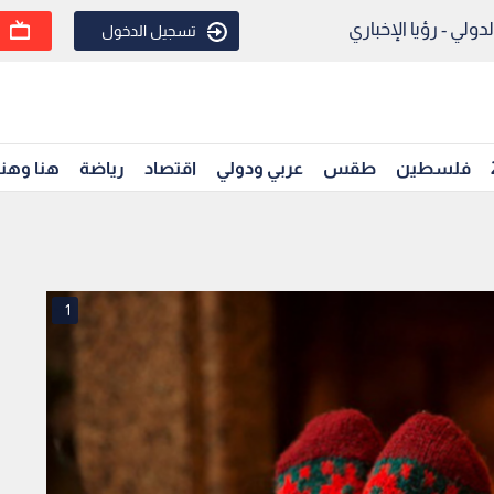
ولي - رؤيا الإخباري
تسجيل الدخول
فلسطين
طقس
عربي ودولي
اقتصاد
رياضة
هنا وهن
1