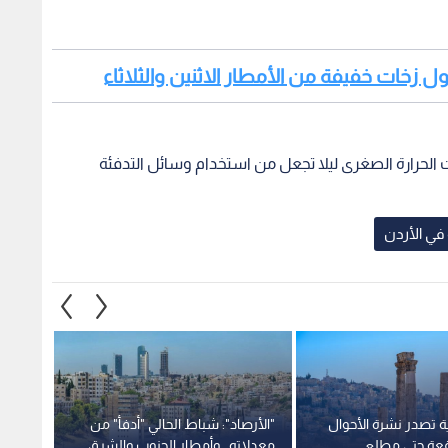
طول زخات خفيفة من الأمطار الاثنين والثلاثاء
جات الحرارة الصغرى ليلا تجعل من استخدام وسائل التدفئة
 في الأردن
ية تصدر نشرة الأحوال
"الأرصاد": شباط الحالي "أدفأ" من
متى ين
وقعة حتى مطلع
معدلاته.. وأمطار الجنوب والشرق
على ال