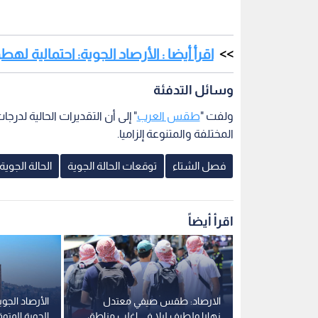
اقرأ أيضا : الأرصاد الجوية: احتمالية له
وسائل التدفئة
ولفت "
طقس العرب
" إلى أن التقديرات الحالية لدر
المختلفة والمتنوعة إلزاميا.
فصل الشتاء
توقعات الحالة الجوية
الحالة الجوية
اقرأ أيضاً
ن بموجة حارة
الارصاد: طقس صيفي معتدل
الأرصاد الجو
بل؟
نهارا ولطيف ليلا في اغلب مناطق
الجوية المت