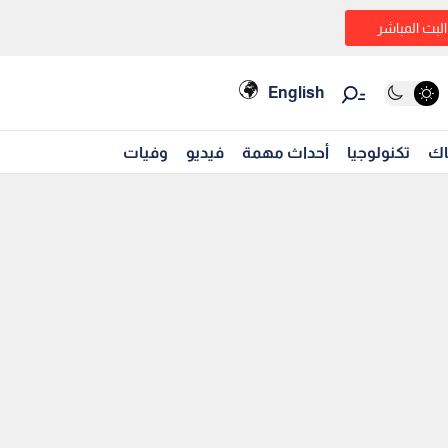
البث المباشر
English
اك
تكنولوجيا
أحداث مهمة
فيديو
وفيات