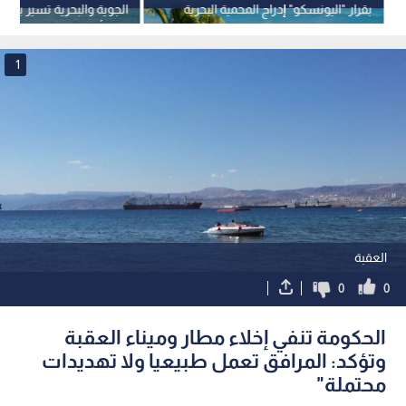
بقرار "اليونسكو" إدراج المحمية البحرية
الجوية والبحرية تسير بش
على قائمة التراث العالمي
دون أي تغير
1
العقبة
0
0
الحكومة تنفي إخلاء مطار وميناء العقبة
وتؤكد: المرافق تعمل طبيعيا ولا تهديدات
محتملة"