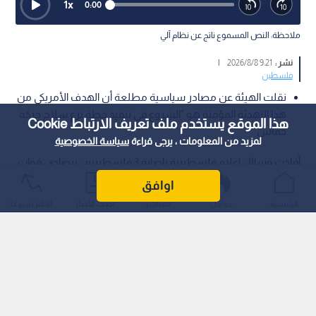
1
x
0:00
ملاحظة: النص المسموع ناتج عن نظام آلي
نشر :
9:21 2026/8/8
|
فلسطين
نقلت الهيئة عن مصادر سياسية مطلعة أن الهدف الأمريكي من
هذا التهدئة المؤقتة هو "الشروع في تنفيذ خطة نزع سلاح حركة
هذا الموقع يستخدم ملف تعريف الارتباط Cookie
حماس"
لمزيد من المعلومات ، يرجى قراءة
سياسة الخصوصية
أفادت وسائل إعلام فلسطينية بإصابة 3 فلسطينيين برصاص قوات
الاحتلال ، في شمال مدينة خان يونس جنوبي قطاع غزة.
اوافق
الرئيسية
عواجل
المباشر
أحدث الأخبار
الأكثر شيوعًا