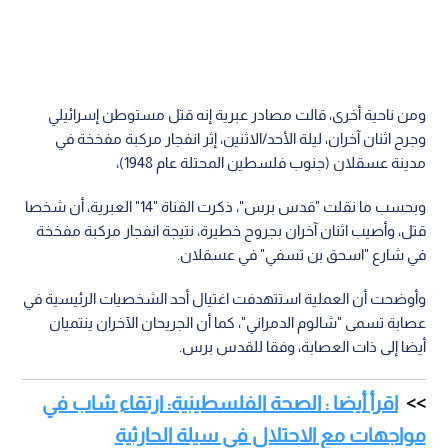
ومن ناحية أخرى، قالت مصادر عبرية إنه قتل مستوطن إسرائيلي
وجرح اثنان آخران، ليلة الأحد/الاثنين، إثر انفجار مركبة مفخخة في
مدينة عسقلان (جنوب فلسطين المحتلة عام 1948)،
وبحسب ما نقلت "قدس برس"، ذكرت القناة "14" العبرية، أن شخصا
قتل، وأصيب اثنان آخران بجروح خطيرة، نتيجة انفجار مركبة مفخخة
في شارع "اسحق بن تسفي" في عسقلان.
وأوضحت أن العملية استتهدفت اغتيال أحد الشخصيات الرئيسية في
عصابة تسمى "شالوم الدمراني"، كما أن الجريحان الآخران ينتميان
أيضا إلى ذات العصابة، وفقا للقدس برس.
اقرأ أيضا : الصحة الفلسطينية: ارتقاء شاب في
مواجهات مع الاحتلال في سيلة الحارثية