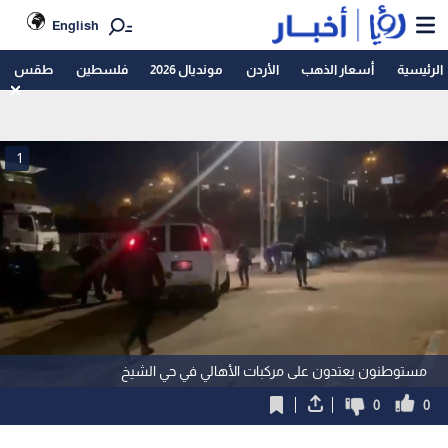
English
الرئيسية
أسعار الذهب
الأردن
مونديال 2026
فلسطين
طقس
1
مستوطنون يعتدون على مركبات الأهالي في حي الشيخ
0
0