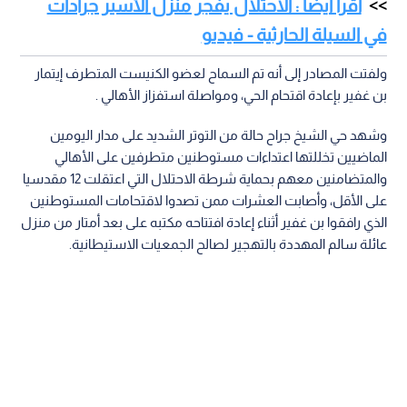
اقرأ أيضا : الاحتلال يفجر منزل الأسير جرادات
في السيلة الحارثية - فيديو
ولفتت المصادر إلى أنه تم السماح لعضو الكنيست المتطرف إيتمار
بن غفير بإعادة اقتحام الحي، ومواصلة استفزاز الأهالي .
وشهد حي الشيخ جراح حالة من التوتر الشديد على مدار اليومين
الماضيين تخللتها اعتداءات مستوطنين متطرفين على الأهالي
والمتضامنين معهم بحماية شرطة الاحتلال التي اعتقلت 12 مقدسيا
على الأقل، وأصابت العشرات ممن تصدوا لاقتحامات المستوطنين
الذي رافقوا بن غفير أثناء إعادة افتتاحه مكتبه على بعد أمتار من منزل
عائلة سالم المهددة بالتهجير لصالح الجمعيات الاستيطانية.