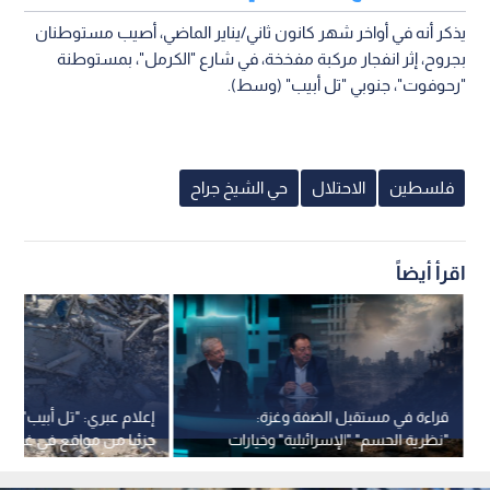
يذكر أنه في أواخر شهر كانون ثاني/يناير الماضي، أصيب مستوطنان
بجروح، إثر انفجار مركبة مفخخة، في شارع "الكرمل"، بمستوطنة
"رحوفوت"، جنوبي "تل أبيب" (وسط).
فلسطين
الاحتلال
حي الشيخ جراح
اقرأ أيضاً
قراءة في مستقبل الضفة وغزة:
إعلام عبري: "تل أبيب" تبح
"نظرية الحسم" "الإسرائيلية" وخيارات
جزئيا من مواقع في غزة 
السلطة الفلسطينية
ضغوط أمريكية