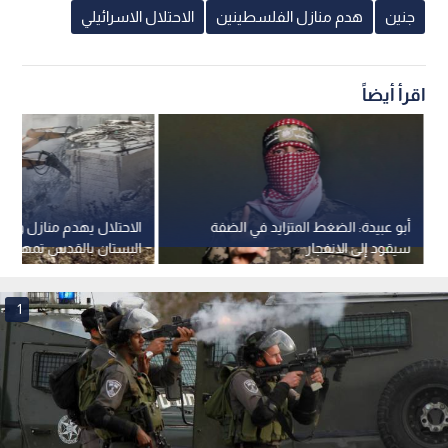
جنين
هدم منازل الفلسطينين
الاحتلال الاسرائيلي
اقرأ أيضاً
أبو عبيدة: الضغط المتزايد في الضفة
الاحتلال يهدم منازل وم
سيقود إلى الانفجار
البستان بالقدس تمهيدا
استيطاني
1