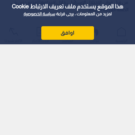
من قبل قوات الاحتلال الإسرائيلي، خلال اقتحامها لمخيم جنين في
هذا الموقع يستخدم ملف تعريف الارتباط Cookie
الضفة الغربية المحتلة.
لمزيد من المعلومات ، يرجى قراءة
سياسة الخصوصية
اوافق
الرئيسية
عواجل
المباشر
أحدث الأخبار
الأكثر شيوعًا
وأعلنت وزارة الصحة الفلسطينية رسميا عن استشهاد الشاب "نور
الدين فياض" (34 عاما)، بعد إصابته برصاص جنود الاحتلال الذين
تغلغلوا في أنحاء المخيم، وسط اندلاع مواجهات ميدانية.
اقرأ أيضا: بعد يومين من استشهاد والده..