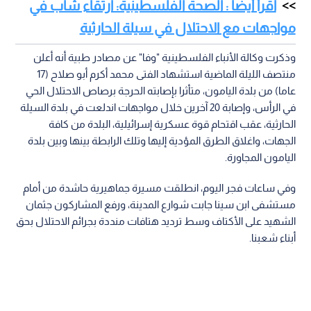
اقرأ أيضا : الصحة الفلسطينية: ارتقاء شاب في
مواجهات مع الاحتلال في سيلة الحارثية
وذكرت وكالة الأنباء الفلسطينية "وفا" عن مصادر طبية أنه أعلن
منتصف الليلة الماضية استشهاد الفتى محمد أكرم أبو صلاح (17
عاما) من بلدة اليامون، متأثرا بإصابته الحرجة برصاص الاحتلال الحي
في الرأس، وإصابة 20 آخرين خلال مواجهات اندلعت في بلدة السيلة
الحارثية، عقب اقتحام قوة عسكرية إسرائيلية، البلدة من كافة
الجهات، واغلاق الطرق المؤدية إليها وتلك الرابطة بينها وبين بلدة
اليامون المجاورة.
وفي ساعات فجر اليوم، انطلقت مسيرة جماهيرية حاشدة من أمام
مستشفى ابن سينا جابت شوارع المدينة، ورفع المشاركون جثمان
الشهيد على الأكتاف وسط ترديد هتافات منددة بجرائم الاحتلال بحق
أبناء شعبنا.