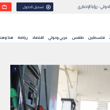
ولي - رؤيا الإخباري
تسجيل الدخول
فلسطين
طقس
عربي ودولي
اقتصاد
رياضة
هنا وهن
1