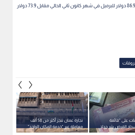
وتجدر الإشارة إلى أن معدل سعر خام برنت ارتفع إلى 86.9 دولار للبرميل في شهر كانون ثاني الحالي مقابل 73.9 دولار
وقات
نات على "قائمة
تجارة عمان تنجز أكثر من 58 ألف
القرالة
اد القرض يثير جدلا
معاملة عبر "خدمة المكان الواحد"
العواص
المالية ومسؤولية
بالربع الثاني من 2026
نحققه ب