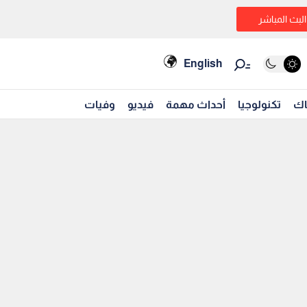
البث المباشر
English
اك
تكنولوجيا
أحداث مهمة
فيديو
وفيات