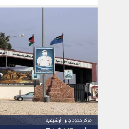
بيانات الائتما
مركز حدود جابر - أرشيفية