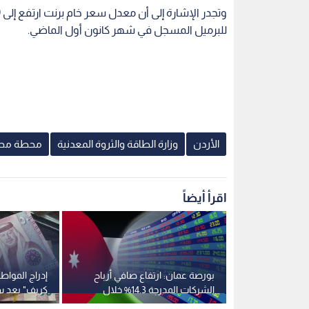
للبرميل المسجل في شهر كانون أول الماضي.
الأردن
وزارة الطاقة والثروة المعدنية
محطة محر
اقرأ أيضاً
ة عائلية
بورصة عمان: ارتفاع صافي أرباح
إدراج المواط
رها في عمان
الشركات المدرجة 14.3% خلال
كريف" بعد سد
النصف الأول من 2026
حول المغارم 