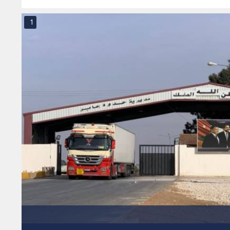
ن.. فيديو
1