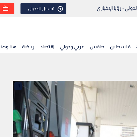
ولي - رؤيا الإخباري
تسجيل الدخول
فلسطين
طقس
عربي ودولي
اقتصاد
رياضة
هنا وهن
1