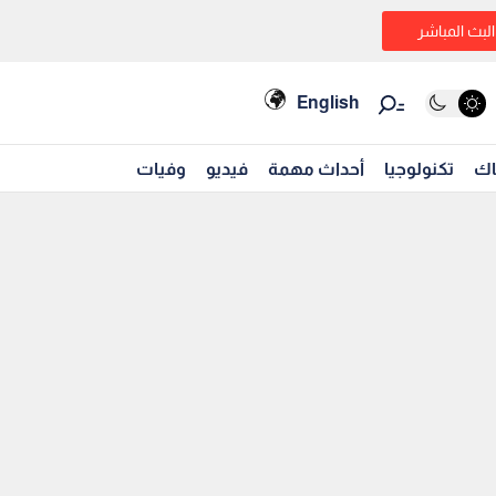
البث المباشر
English
اك
تكنولوجيا
أحداث مهمة
فيديو
وفيات