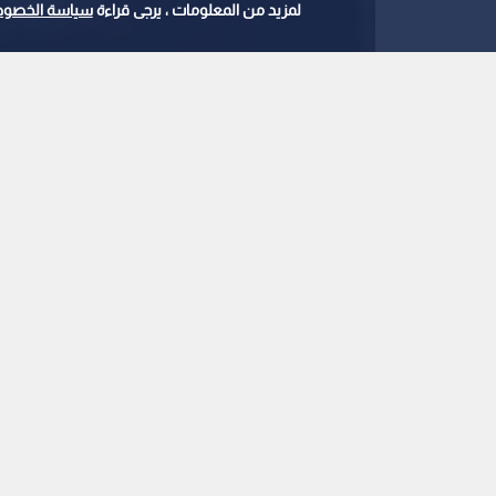
لمزيد من المعلومات ، يرجى قراءة
سياسة الخصوص
النفط
0
0
للبرميل
استمع للخبر:
ملاحظة: النص المسموع ناتج عن نظام آلي
نشر :
8:29 2026/8/5
|
اقتصاد