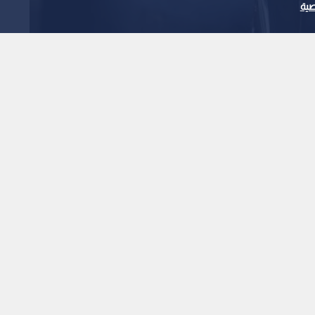
ية
أسعار النفط عالميا تتراجع إلى 78.89 دولارا
1
x
0:00