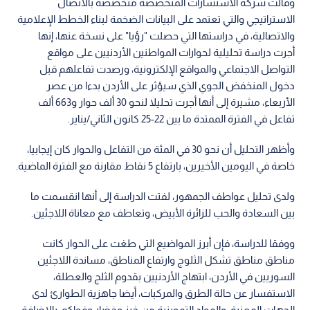
وقالت شركة الاستشارات المتخصصة متخصصة بالاتصال
الاستراتيجي والتي تعتمد على البيانات الضخمة لبناء الخطط الإعلامية
والاتصالية، في دراستها التي حصلت "رؤيا" على نسخة عنها، إنها
أجرت دراسة تحليلية لحوارات المواطنين الأردنيين على مواقع
التواصل الاجتماعي والمواقع الإلكترونية، ورصدت تفاعلهم قبل
دخول المنخفض الجوي الذي سيؤثر على الأردن بدءا من عصر
الأربعاء، مشيرة إلى أنها أجرت تحليلا لنحو 30 ألف حوار و663 ألف
تفاعل في الفترة الممتدة ما بين 22-25 كانون الثاني/يناير.
وأظهر التحليل أن نحو 30 في المئة من التفاعل والحوار كان إيجابيا،
خاصة في اليومين الأخيرين، بارتفاع 5 نقاط مقارنة مع الفترة الماضية.
ولدى تحليل عواطف الجمهور، لفتت الدراسة إلى أنها انقسمت ما
بين السعادة والحب للزائرة الأبيض، وتعاطف مع معاناة اللاجئين.
ووفقا للدراسة، فإن أبرز المواضيع التي طغت على الحوار كانت
مناطق مناطق تشكل الثلوج وارتفاع المناطق، مساندة اللاجئين
السوريين في الأردن، ابتهاج الأردنيين بقدوم الثلج والعطلة،
الاستفسار عن حالة الطرق والمركبات، أيضا جاهزية الطوارئ لدى
الجهات المعنية، والمواد التموينية من خبز وخضار وفواكه، بالإضافة