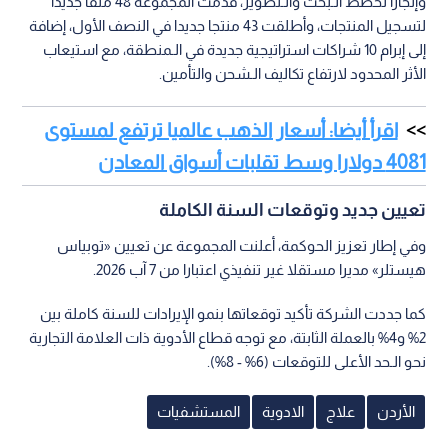
وإنجازا لخطط الـبحث والـتطوير، قدمت المجموعة 48 ملفا جديدا
لتسجيل المنتجات، وأطلقت 43 منتجا جديدا في النصف الأول، إضافة
إلى إبرام 10 شراكات استراتيجية جديدة في الـمنطقة، مع استيعاب
الأثر المحدود لارتفاع تكاليف الـشحن والتأمين.
اقرأ أيضا: أسعار الذهب عالميا ترتفع لمستوى
4081 دولارا وسط تقلبات أسواق المعادن
تعيين جديد وتوقعات السنة الكاملة
وفي إطار تعزيز الحوكمة، أعلنت المجموعة عن تعيين «توبياس
هيستلر» مديرا مستقلا غير تنفيذي اعتبارا من 7 آب 2026.
كما جددت الشركة تأكيد توقعاتها بنمو الإيرادات للسنة كاملة بين
2% و4% بالعملة الثابتة، مع توجه قطاع الأدوية ذات العلامة التجارية
نحو الـحد الأعلى للتوقعات (6% - 8%).
الأردن
علاج
الادوية
المستشفيات