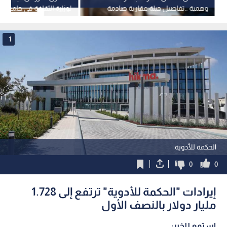
وهمية ..تفاصيل حيلة عقارية صادمة
لوزارة الثقافة في جامعة "
في عمان
الأحد
1
الحكمة للأدوية
0
0
إيرادات "الحكمة للأدوية" ترتفع إلى 1.728
مليار دولار بالنصف الأول
استمع للخبر: