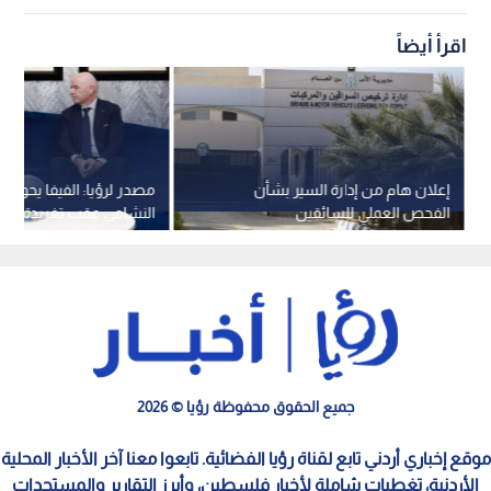
اقرأ أيضاً
إعلان هام من إدارة السير بشأن
مصدر لرؤيا: الفيفا يحول
الفحص العملي للسائقين
النشامى عقب تغريدة الأم
جميع الحقوق محفوظة رؤيا © 2026
موقع إخباري أردني تابع لقناة رؤيا الفضائية. تابعوا معنا آخر الأخبار المحلية
الأردنية، تغطيات شاملة لأخبار فلسطين، وأبرز التقارير والمستجدات