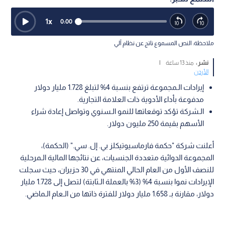
1
x
0:00
ملاحظة: النص المسموع ناتج عن نظام آلي
نشر :
منذ 13 ساعة
|
الأردن
إيرادات الـمجموعة ترتفع بنسبة 4% لتبلغ 1.728 مليار دولار
مدفوعة بأداء الأدوية ذات العلامة التجارية.
الـشركة تؤكد توقعاتها للنمو الـسنوي وتواصل إعادة شراء
الأسهم بقيمة 250 مليون دولار.
أعلنت شركة "حكمة فارماسيوتيكلز بي. إل. سي." (الحكمة)،
المجموعة الدوائية متعددة الجنسيات، عن نتائجها المالية الـمرحلية
للنصف الأول من العام الحالي المنتهي في 30 حزيران، حيث سجلت
الإيرادات نموا بنسبة 4% (3% بالعملة الـثابتة) لتصل إلى 1.728 مليار
دولار، مقارنة بـ 1.658 مليار دولار للفترة ذاتها من الـعام الـماضي.