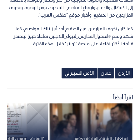
إلى الابتهال والدعاء، وارتفاع المياه في السدود، توفر الوقود، وتخوف
المزارعين من الصقيع، وأخبار موقع "طقس العرب".
كما كان تخوف المزارعين من الصقيع أحد أبرز تلك المواضيع، كما
شهد وسم #افتحوا_المدارس_لإيواء_اللاجئين تفاعلا كبيرا ليتصدر
قائمة الأكثر تفاعلا على منصة "تويتر" خلال هذه الفترة.
الأردن
عمان
الأمن السيبراني
اقرأ أيضاً
استغلال الشقق الفارغة بعقود
"المفرق.. عروس البادية"..