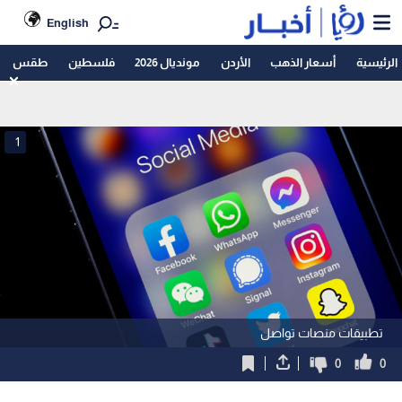
English
الرئيسية
أسعار الذهب
الأردن
مونديال 2026
فلسطين
طقس
1
تطبيقات منصات تواصل
0
0