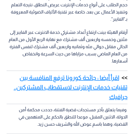
حجم الطلب على أنواع خدمات الإنترنت عريض النطاق، نتيجة التعلم
وتنفيذ الأعمال عن بعد، خاصة عبر تقنية الألياف الضوئية المعروفة
بـ"الفايبر".
أرقام الهيئة بينت ارتفاع أعداد مشتركي خدمة الانترنت عبر الفايبر إلى
مئتين وخمسه واربعين ألف مشترك مع نهاية الربع الأول من العام
الحالي مقابل حوالي مئه وثمانيه واربعين ألف مشترك لنفس الفترة
من العام الماضي بسبب مزاياها من حيث السرعة وانخفاض
أسعارها.
اقرأ أيضا : جائحة كورونا ترفع المنافسة بين
تقنيات خدمات الإنترنت لاستقطاب المشتركين..
جرافيك
وفيما يتعلق بآخر مستجدات قضية الفتنة، حددت محكمة أمن
الدولة، الاثنين المقبل، موعدا للنطق بالحكم على المتهمين في
القضية، وهما باسم عوض الله والشريف حسن زيد.