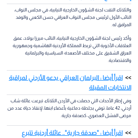
والثلاثاء، التقت لجنة الشؤون الخارجية النيابية، في مجلس النواب،
النائب الأول لرئيس مجلس النواب العراقي حسن الكعبي والوفد
المرافق له.
وأكد رئيس لجنة الشؤون الخارجية النيابية، النائب ميرزا بولاد، عمق
العلاقات الأخوية التي تربط المملكة الأردنية الهاشمية وجمهورية
العراق الشقيق على مختلف الأصعدة؛ السياسية والبرلمانية
والاقتصادية.
اقرأ أيضا : البرلمان العراقي يدعو الأردني لمراقبة
الانتخابات المقبلة
وفي إطار الأحداث التي حصلت في الأردن الثلاثاء، تبرعت عائلة شاب
أردني، 42 عاما، توفي بجلطة دماغية بأعضاء ابنها، لإنقاذ حياة عدد من
مرضى الفشل العضوي، كصدقة جارية.
اقرأ أيضا : "صدقة جارية".. عائلة أردنية تتبرع