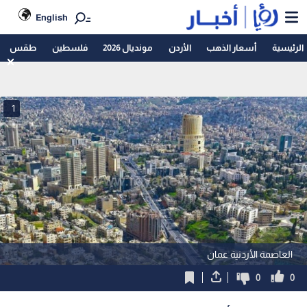
English
الرئيسية
أسعار الذهب
الأردن
مونديال 2026
فلسطين
طقس
1
العاصمة الأردنية عمان
0
0