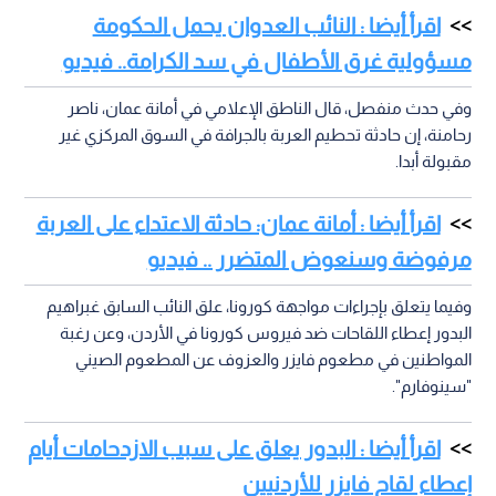
اقرأ أيضا : النائب العدوان يحمل الحكومة
مسؤولية غرق الأطفال في سد الكرامة.. فيديو
وفي حدث منفصل، قال الناطق الإعلامي في أمانة عمان، ناصر
رحامنة، إن حادثة تحطيم العربة بالجرافة في السوق المركزي غير
مقبولة أبدا.
اقرأ أيضا : أمانة عمان: حادثة الاعتداء على العربة
مرفوضة وسنعوض المتضرر .. فيديو
وفيما يتعلق بإجراءات مواجهة كورونا، علق النائب السابق غبراهيم
البدور إعطاء اللقاحات ضد فيروس كورونا في الأردن، وعن رغبة
المواطنين في مطعوم فايزر والعزوف عن المطعوم الصيني
"سينوفارم".
اقرأ أيضا : البدور يعلق على سبب الازدحامات أيام
إعطاء لقاح فايزر للأردنيين