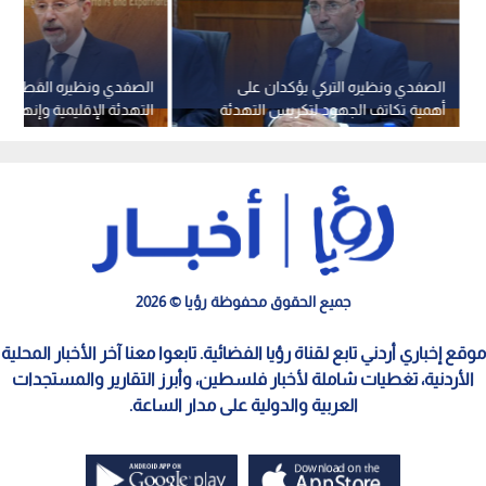
الصفدي ونظيره التركي يؤكدان على
الصفدي ونظيره القطري ي
أهمية تكاتف الجهود لتكريس التهدئة
التهدئة الإقليمية وإنهاء ا
بين الولايات المتحدة وإيران
جميع الحقوق محفوظة رؤيا © 2026
موقع إخباري أردني تابع لقناة رؤيا الفضائية. تابعوا معنا آخر الأخبار المحلية
الأردنية، تغطيات شاملة لأخبار فلسطين، وأبرز التقارير والمستجدات
العربية والدولية على مدار الساعة.