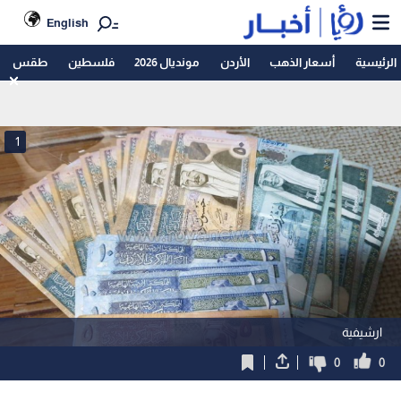
English
الرئيسية
أسعار الذهب
الأردن
مونديال 2026
فلسطين
طقس
1
ارشيفية
0
0