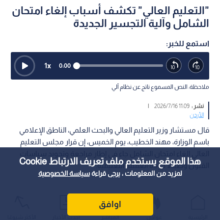
"التعليم العالي" تكشف أسباب إلغاء امتحان
الشامل وآلية التجسير الجديدة
استمع للخبر:
1
x
0:00
ملاحظة: النص المسموع ناتج عن نظام آلي
نشر :
11:09 2026/7/16
|
الأردن
قال مستشار وزير التعليم العالي والبحث العلمي، الناطق الإعلامي
باسم الوزارة، مهند الخطيب، يوم الخميس، إن قرار مجلس التعليم
العالي إلغاء امتحان الشامل جاء في إطار مراجعة وتجويد سياسات
هذا الموقع يستخدم ملف تعريف الارتباط Cookie
القبول وضبط جودة العملية التعليمية.
لمزيد من المعلومات ، يرجى قراءة
سياسة الخصوصية
اوافق
الرئيسية
عواجل
المباشر
أحدث الأخبار
الأكثر شيوعًا