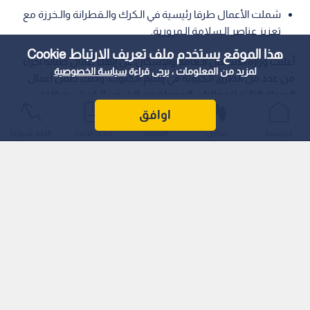
شملت الأعمال طرقا رئيسية في الـكرك والـقطرانة والـخرزة مع
تعزيز عناصر الـسلامة الـمرورية.
هذا الموقع يستخدم ملف تعريف الارتباط Cookie
أعلنت وزارة الأشغال الـعامة والإسكان عن إنهاء أعمال صيانة أجزاء
لمزيد من المعلومات ، يرجى قراءة
سياسة الخصوصية
من عدد من الطرق الـحيوية في إقليم الـجنوب، وذلك ضمن أعمال
المرحلة الثالثة للعطاءات الـممولة من الـقرض الـكويتي، وبكلفة
إجمالية بلغت نحو 3.9 مليون دينار.
اوافق
الرئيسية
عواجل
المباشر
أحدث الأخبار
الأكثر شيوعًا