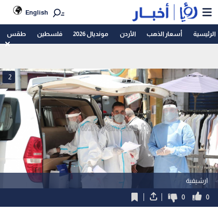
English
الرئيسية
أسعار الذهب
الأردن
مونديال 2026
فلسطين
طقس
2
ارشيفية
0
0