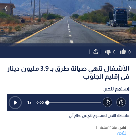
0
0
الأشغال تنهي صيانة طرق بـ 3.9 مليون دينار
في إقليم الجنوب
استمع للخبر:
1
x
0:00
ملاحظة: النص المسموع ناتج عن نظام آلي
نشر :
منذ 14 ساعة
|
الأردن