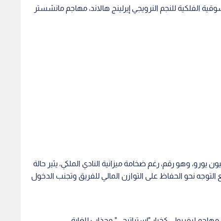
مية، فإن القيمة السوقية الفلكية للنجم النرويجي إيرلينج هالاند، مهاجم مانشستر
رير تشير إلى أن الصفقة قد تتجاوز حاجز الـ 200 مليون يورو، وهو رقم، رغم ضخامة ميزانية النادي الملكي، يثير حالة
ع التوجه نحو الحفاظ على التوازن المالي للفريق وتجنب الدخول
هاجم ليفربول، كخيار "إستراتيجي" وجذاب للغاية.