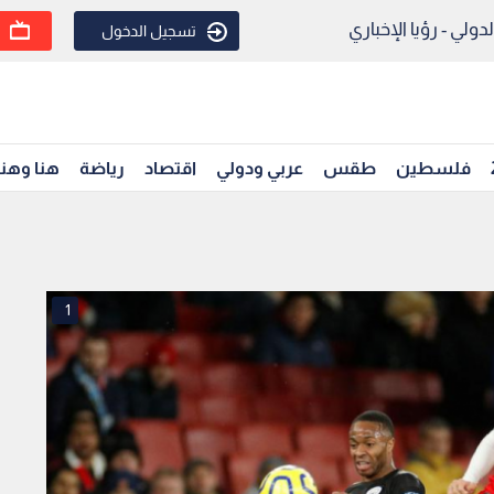
ولي - رؤيا الإخباري
تسجيل الدخول
فلسطين
طقس
عربي ودولي
اقتصاد
رياضة
هنا وهن
1