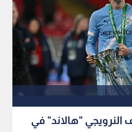
 النرويجي "هالاند" في