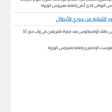
س اليوناني الذي أعلن إصابته بفيروس كورونا.
غ دور الثمانية من دوري الأبطال
وتقابل بعض لاعبي آرسنال مع إيفانجيلوس ماريناكيس مالك أولمبياكوس بعد مباراة الفريقين في إياب دور 32
فورست الإنجليزي إصابته بفيروس كورونا.