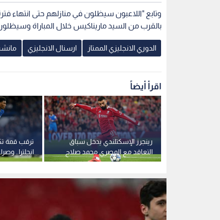
بالقرب من السيد ماريناكيس خلال المباراة وسيظلون في منا
الدوري الانجليزي الممتاز
ارسنال الانجليزي
مانشس
اقرأ أيضاً
وم الدوري
رينجرز الإسكتلندي يدخل سباق
ترقب قمة تك
ام مانشستر
التعاقد مع المصري محمد صلاح
انجلترا.. وصر
يشتعل