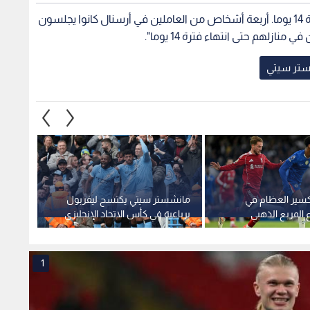
وتابع "اللاعبون سيظلون في منازلهم حتى انتهاء فترة 14 يوما. أربعة أشخاص من العاملين في أرسنال كانوا يجلسون
زلهم حتى انتهاء فترة 14 يوما".
تر سيتي
سير العظام في
مانشستر سيتي يكتسح ليفربول
جواردي
اع المربع الذهبي
برباعية في كأس الاتحاد الإنجليزي
صلاح ق
1