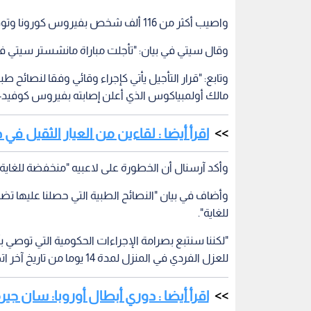
واصيب أكثر من 116 ألف شخص بفيروس كورونا وتوفي أكثر من أربعة آلاف شخص حول العالم.
وقال سيتي في بيان: "تأجلت مباراة مانشستر سيتي في
وتابع: "قرار التأجيل يأتي كإجراء وقائي وفقا لنصائ
مالك أولمبياكوس الذي أعلن إصابته بفيروس كوفيد-19".
اقرأ أيضا : لقاءين من العيار الثقيل في
وأكد آرسنال أن الخطورة على لاعبيه "منخفضة للغاية"
للغاية".
"لكننا سنتبع بصرامة الإجراءات الحكومية التي تو
للعزل الفردي في المنزل لمدة 14 يوما من تاريخ آخر اتصال".
اقرأ أيضا : دوري أبطال أوروبا: سان ج