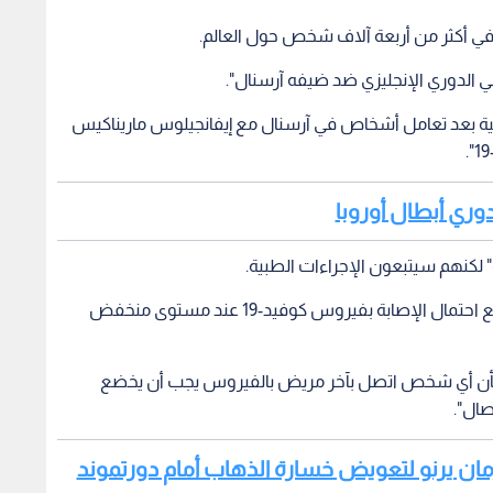
 الدوري الإنجليزي ضد ضيفه آرسنال".
ح طبية بعد تعامل أشخاص في آرسنال مع إيفانجيلوس ماريناكيس
 دوري أبطال أوروبا
 لكنهم سيتبعون الإجراءات الطبية.
وأضاف في بيان "النصائح الطبية التي حصلنا عليها تضع احتمال الإصابة بفيروس كوفيد-19 عند مستوى منخفض
صي بأن أي شخص اتصل بآخر مريض بالفيروس يجب أن يخضع
يرمان يرنو لتعويض خسارة الذهاب أمام دورتموند