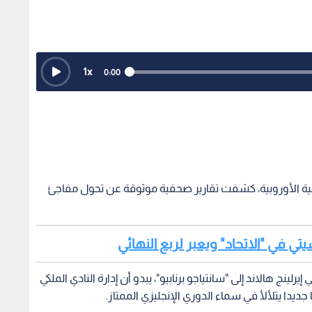
1
x
0:00
ضية الأوروبية، كشفت تقارير صحفية موثوقة عن تحول مفاجئ
تي في "الاتحاد" ويعبر لربع النهائي
لينج هالاند إلى "سانتياجو برنابيو"، يبدو أن إدارة النادي الملكي
يدا يتلألأ في سماء الدوري الإنجليزي الممتاز.