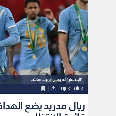
"الإعصار" النرويجي إيرلينج هالاند
0
0
ريال مدريد يضع الهداف