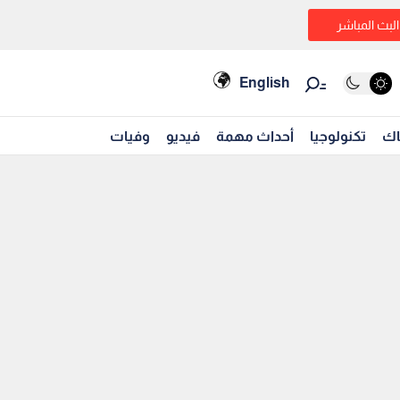
البث المباشر
English
اك
تكنولوجيا
أحداث مهمة
فيديو
وفيات