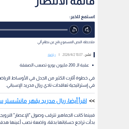
قائمة الانتظار
استمع للخبر:
ملاحظة: النص المسموع ناتج عن نظام آلي
نشر :
18:07 2026/4/2
|
رياضة
عقبة الـ 200 مليون يورو تصعب الصفقة
في خطوة أثارت الكثير من الجدل في الأوساط الريا
في إستراتيجية تعاقدات نادي ريال مدريد الإسباني.
اقرأ أيضا: ريال مدريد يقهر مانشستر سي
فبينما كانت الجماهير تترقب وصول "الإعصار" النرويجي إير
بدأت تراجع حساباتها بدقة، واضعة نصب أعينها هدفا جد