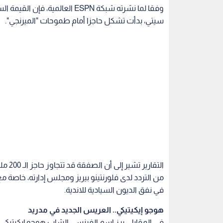
وفقا لما نشرته شبكة ESPN العال
سيتي، بدأت تشكل حاجزا أمام طموحات "الميرنجي".
التقا
من التردد لدى فلورنتينو بيريز ومجلس إدارته، خاصة م
في نفق الديون السيادية للاندية.
هوجو إيكيتيكي.. العريس الجديد في مدريد
في المقابل، برز اسم الفرنسي الشاب هوجو إيكيتيكي، م