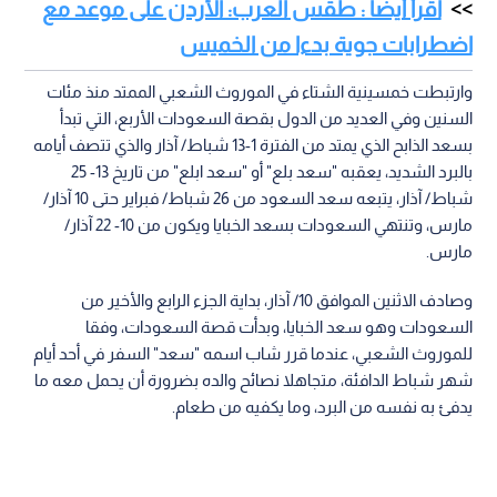
اقرأ أيضا : طقس العرب: الأردن على موعد مع
اضطرابات جوية بدءا من الخميس
وارتبطت خمسينية الشتاء في الموروث الشعبي الممتد منذ مئات
السنين وفي العديد من الدول بقصة السعودات الأربع، التي تبدأ
بسعد الذابح الذي يمتد من الفترة 1-13 شباط/ آذار والذي تتصف أيامه
بالبرد الشديد، يعقبه "سعد بلع" أو "سعد ابلع" من تاريخ 13- 25
شباط/ آذار، يتبعه سعد السعود من 26 شباط/ فبراير حتى 10 آذار/
مارس، وتنتهي السعودات بسعد الخبايا ويكون من 10- 22 آذار/
مارس.
وصادف الاثنين الموافق 10/ آذار، بداية الجزء الرابع والأخير من
السعودات وهو سعد الخبايا، وبدأت قصة السعودات، وفقا
للموروث الشعبي، عندما قرر شاب اسمه "سعد" السفر في أحد أيام
شهر شباط الدافئة، متجاهلا نصائح والده بضرورة أن يحمل معه ما
يدفئ به نفسه من البرد، وما يكفيه من طعام.