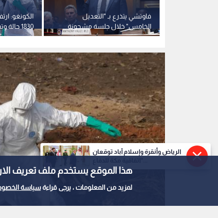
العاملون الصحيون يحملون جثة شخص يشتبه بإصابت
0
0
الرياض وأنقرة وإسلام آباد توقعان
"إيبولا" و"هانتا" يعري
"اتفاقية مكة للدفاع...
هذا الموقع يستخدم ملف تعريف الارتباط e
ويكشفان عودته لمنطق
لمزيد من المعلومات ، يرجى قراءة
سياسة الخصوص
نشر :
20:02 2026/5/22
|
صحة