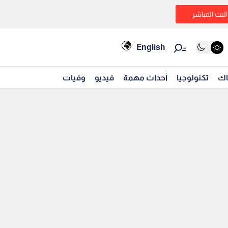
البث المباشر
English
اك
تكنولوجيا
أحداث مهمة
فيديو
وفيات