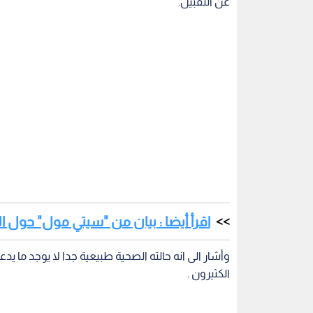
اقرأ أيضا : بيان من "سيتي مول" حول ا
وأشار الى انه حالته الصحية طبيعية جدا لا يوجد ما ي
الكثيرون .