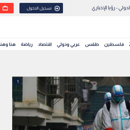
ولي - رؤيا الإخباري
تسجيل الدخول
فلسطين
طقس
عربي ودولي
اقتصاد
رياضة
هنا وهن
1