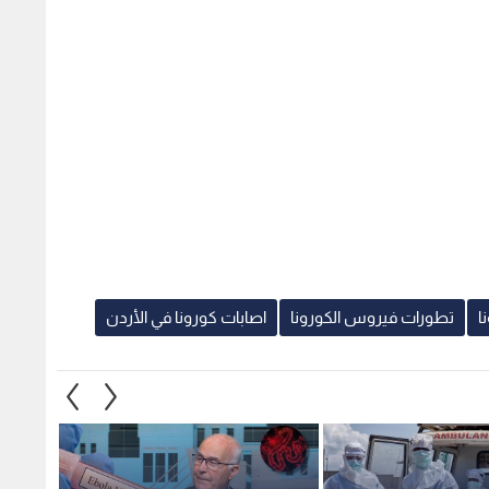
ا
تطورات فيروس الكورونا
اصابات كورونا في الأردن
اع إصابات إيبولا إلى
البلبيسي لـ "نبض البلد": الأردن
"الصحة
يمنع استقدام عاملات المنازل من
انتشار 
أوغندا مؤقتا.. وحجر الأردنيين
والإجر
القادمين من بؤر "إيبولا" 21 يوما
- فيدي
1