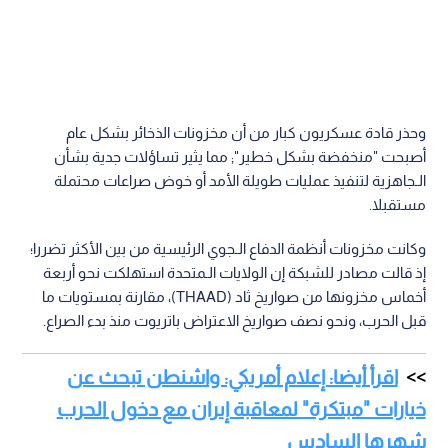
وحذر قادة عسكريون كبار من أن مخزونات الذخائر بشكل عام
أصبحت "منخفضة بشكل خطير"; مما يثير تساؤلات جدية بشأن
الـجاهزية لتنفيذ عمليات طويلة الأمد أو خوض صراعات محتملة
مستقبلا.
وكانت مخزونات أنظمة الدفاع الـجوي الرئيسية من بين الأكثر تضررا؛
إذ قالت مصادر للشبكة إن الولايات الـمتحدة استهلكت نحو أربعة
أخماس مخزونها من صواريخ ثاد (THAAD)، مقارنة بمستويات ما
قبل الحرب، ونحو نصف صواريخ الاعتراض باتريوت منذ بدء الصراع.
اقرأ أيضا: إعلام أمريكي: واشنطن تبحث عن
خيارات "مبتكرة" لمعاقبة إيران مع دخول الحرب
شهرها السادس