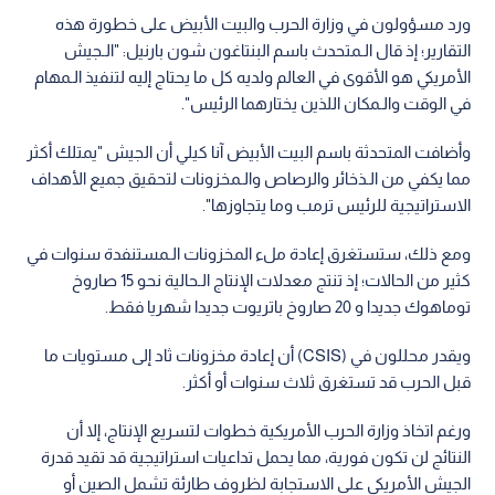
ورد مسؤولون في وزارة الحرب والبيت الأبيض على خطورة هذه
التقارير؛ إذ قال الـمتحدث باسم البنتاغون شون بارنيل: "الـجيش
الأمريكي هو الأقوى في العالم ولديه كل ما يحتاج إليه لتنفيذ الـمهام
في الوقت والـمكان اللذين يختارهما الرئيس".
وأضافت المتحدثة باسم البيت الأبيض آنا كيلي أن الجيش "يمتلك أكثر
مما يكفي من الـذخائر والرصاص والـمخزونات لتحقيق جميع الأهداف
الاستراتيجية للرئيس ترمب وما يتجاوزها".
ومع ذلك، ستستغرق إعادة ملء المخزونات الـمستنفدة سنوات في
كثير من الحالات؛ إذ تنتج معدلات الإنتاج الـحالية نحو 15 صاروخ
توماهوك جديدا و 20 صاروخ باتريوت جديدا شهريا فقط.
ويقدر محللون في (CSIS) أن إعادة مخزونات ثاد إلى مستويات ما
قبل الحرب قد تستغرق ثلاث سنوات أو أكثر.
ورغم اتخاذ وزارة الحرب الأمريكية خطوات لتسريع الإنتاج، إلا أن
النتائج لن تكون فورية، مما يحمل تداعيات استراتيجية قد تقيد قدرة
الجيش الأمريكي على الاستجابة لظروف طارئة تشمل الصين أو