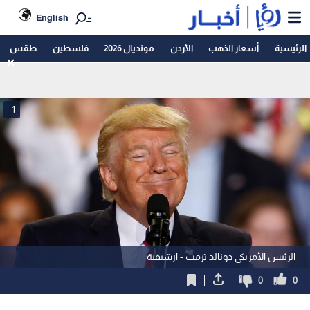
English
الرئيسية
أسعار الذهب
الأردن
مونديال 2026
فلسطين
طقس
1
الرئيس الأمريكي دونالد ترمب - ارشيفية
0
0