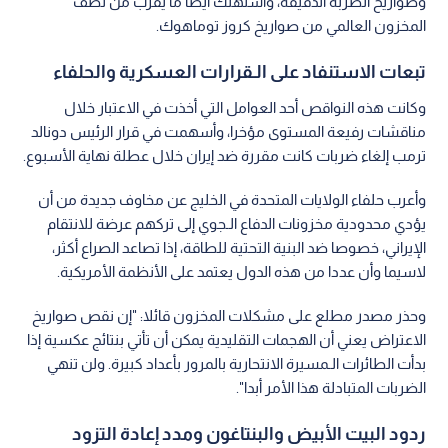
وصواريخ الضربة الدقيقة، واستهلك أيضا ما يقرب من نصف
المخزون العالمي من صواريخ كروز توماهوك.
تبعات الاستنفاد على الـقرارات العسكرية والحلفاء
وكانت هذه النواقص أحد العوامل التي أخذت في الاعتبار خلال
مناقشات رفيعة المستوى مؤخرا، وأسهمت في قرار الرئيس دونالد
ترمب إلغاء ضربات كانت مقررة ضد إيران خلال عطلة نهاية الأسبوع.
وأعرب حلفاء الولايات المتحدة في الخليج عن مخاوف جديدة من أن
يؤدي محدودية مخزونات الدفاع الـجوي إلى تركهم عرضة للانتقام
الإيراني، خصوصا ضد البنية التحتية للطاقة، إذا تصاعد الصراع أكثر،
لاسيما وأن عددا من هذه الدول يعتمد على الأنظمة الأمريكية.
وحذر مصدر مطلع على مشكلات المخزون قائلا: "إن نقص صواريخ
الاعتراض يعني أن الهجمات التقليدية يمكن أن تأتي بنتائج عكسية إذا
بدأت الطائرات الـمسيرة الانتحارية بالمرور بأعداد كبيرة. ولن تنهي
الضربات المتبادلة هذا الأمر أبدا".
ردود البيت الأبيض والبنتاغون ومدد إعادة التزود