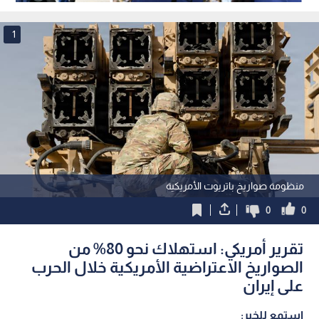
هرمز الأربعاء.. وهذه أبرز بنوده
الخاصة بترمب
1
منظومة صواريخ باتريوت الأمريكية
0
0
تقرير أمريكي: استهلاك نحو 80% من
الصواريخ الاعتراضية الأمريكية خلال الحرب
على إيران
استمع للخبر: