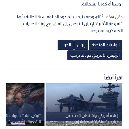
روسيا أو كوريا الشمالية.
وفي هذه الأثناء، وصف ترمب الجهود الدبلوماسية الحالية بأنها
"الفرصة الأخيرة" لإيران للتوصل إلى اتفاق، مع إبقاء الخيارات
العسكرية مفتوحة.
الولايات المتحدة
إيران
الحرب
الرئيس الأمريكي دونالد ترمب
اقرأ أيضاً
إعلام أمريكي: واشنطن تبحث عن
"نبض البلد": دعوات لتعزيز 
خيارات "مبتكرة" لمعاقبة إيران مع
الشعبية بالأردن.. وخبير 
دخول الحرب شهرها السادس
تحديات الاتفاق الأمريكي الإ