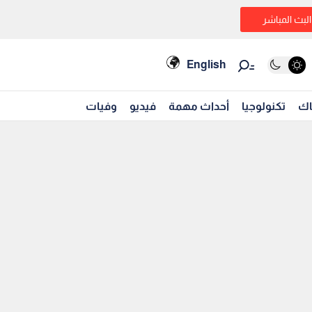
البث المباشر
English
اك
تكنولوجيا
أحداث مهمة
فيديو
وفيات