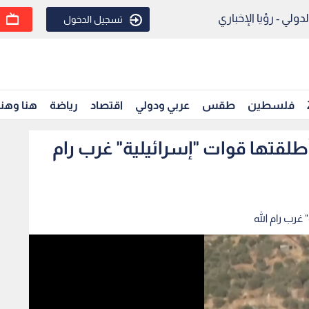
ولي - رؤيا الإخباري
تسجيل الدخول
فلسطين
طقس
عربي ودولي
اقتصاد
رياضة
هنا وهن
طلقتها قوات "إسرائيلية" غرب رام
غرب رام الله