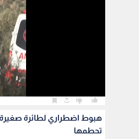
0
0
هبوط اضطراري لطائرة صغيرة أم
تحطمها