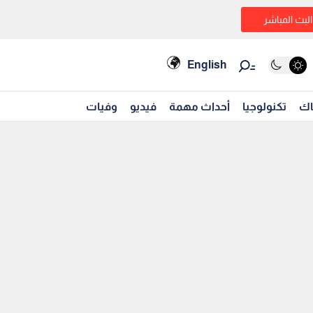
البث المباشر
English
اك
تكنولوجيا
أحداث مهمة
فيديو
وفيات