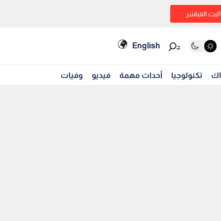
البث المباشر
English
اك
تكنولوجيا
أحداث مهمة
فيديو
وفيات