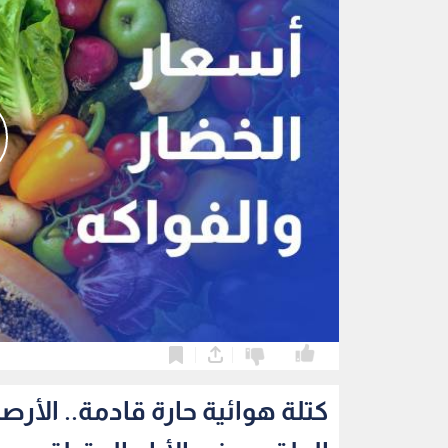
0
0
كتلة هوائية حارة قادمة.. الأر