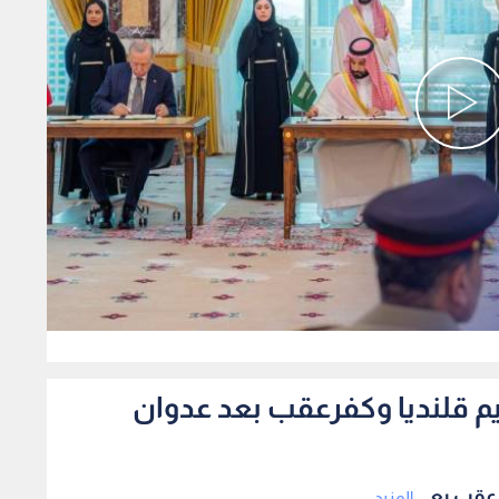
0
م قلنديا وكفرعقب بعد عدوان
عقب بع...
المزيد