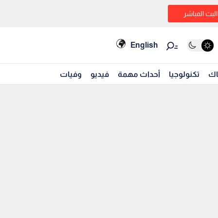
البث المباشر
English
اك
تكنولوجيا
أحداث مهمة
فيديو
وفيات