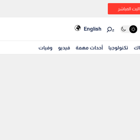
البث المباشر
English
اك
تكنولوجيا
أحداث مهمة
فيديو
وفيات