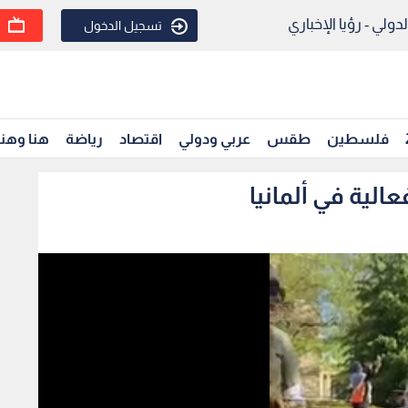
ولي - رؤيا الإخباري
تسجيل الدخول
فلسطين
طقس
عربي ودولي
اقتصاد
رياضة
هنا وهن