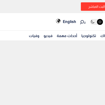
البث المباشر
English
اك
تكنولوجيا
أحداث مهمة
فيديو
وفيات