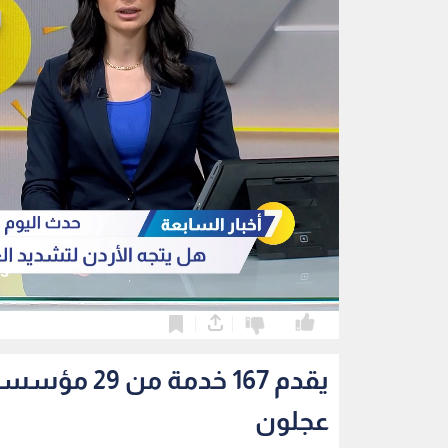
0
0
يقدم 167 خد
عجلون