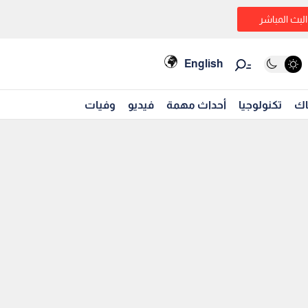
البث المباشر
English
اك
تكنولوجيا
أحداث مهمة
فيديو
وفيات