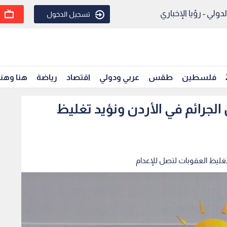
ولي - رؤيا الإخباري
تسجيل الدخول
فلسطين
طقس
عربي ودولي
اقتصاد
رياضة
هنا وهن
لمخدرات وراء 50% من الجرائم في الأردن ونؤيد تغليظ