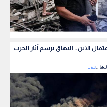
0
ال الابن.. البهاق يرسم آثار الحرب
ها...
المزيد