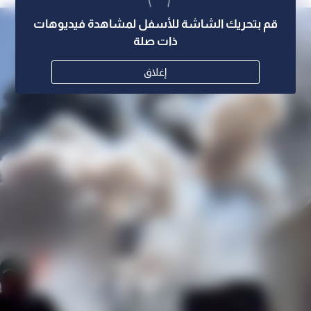
قم بتحريك الشاشة للأسفل لمشاهدة فيديوهات
ذات صلة
إغلاق