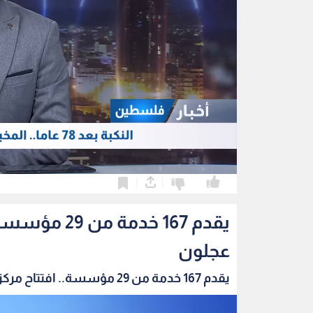
0
0
يقدم 167 خد
عجلون
يقدم 167 خدمة من 29 مؤسسة.. افتتاح مركز الخدم...