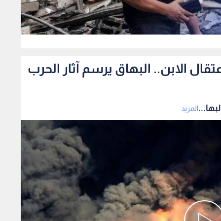
0
ال الابن.. البهاق يرسم آثار الحرب
ها...
المزيد