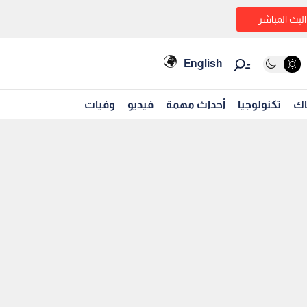
البث المباشر
English
اك
تكنولوجيا
أحداث مهمة
فيديو
وفيات