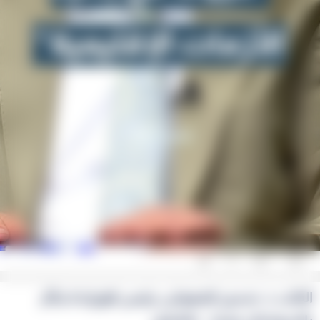
0
0
0
النائب د. حسين العموش: رئيس الوزراء لا يتأثر
بالسوشال ميديا... تفاصيل