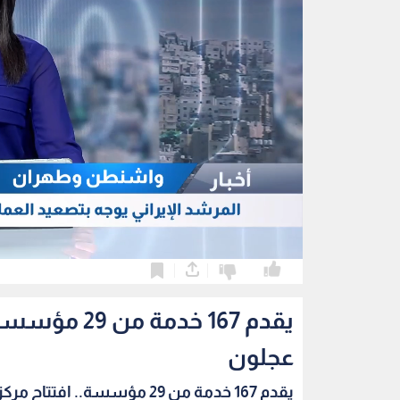
0
0
يقدم 167 خد
عجلون
يقدم 167 خدمة من 29 مؤسسة.. افتتاح مركز الخدم...