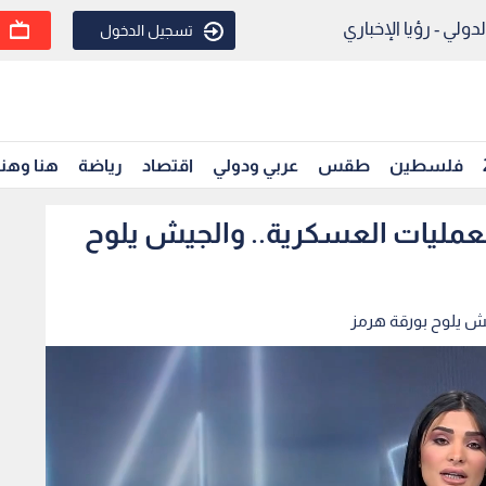
ولي - رؤيا الإخباري
تسجيل الدخول
فلسطين
طقس
عربي ودولي
اقتصاد
رياضة
هنا وهن
العمليات العسكرية.. والجيش يلوح
جيش يلوح بورقة هرمز