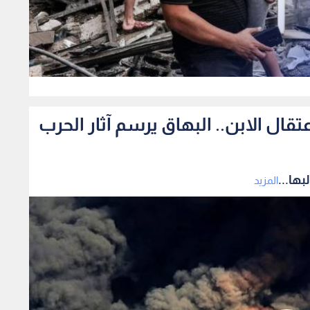
0
ال الابن.. البهاق يرسم آثار الحرب
ها...
المزيد