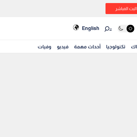
البث المباشر
English
اك
تكنولوجيا
أحداث مهمة
فيديو
وفيات