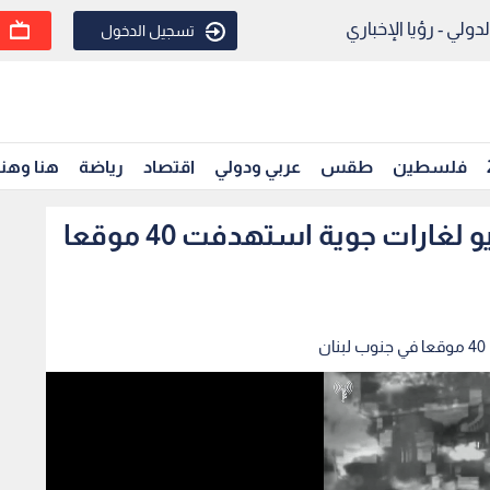
ولي - رؤيا الإخباري
تسجيل الدخول
فلسطين
طقس
عربي ودولي
اقتصاد
رياضة
هنا وهن
الجيش "الإسرائيلي" ينشر فيديو لغارات جوية استهدفت 40 موقعا