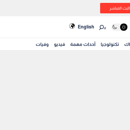
البث المباشر
English
اك
تكنولوجيا
أحداث مهمة
فيديو
وفيات