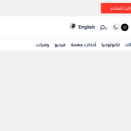
البث المباشر
English
اك
تكنولوجيا
أحداث مهمة
فيديو
وفيات