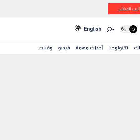
البث المباشر
English
اك
تكنولوجيا
أحداث مهمة
فيديو
وفيات