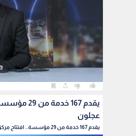
0
0
يقدم 167 خد
عجلون
يقدم 167 خدمة من 29 مؤسسة.. افتتاح مركز الخدم...