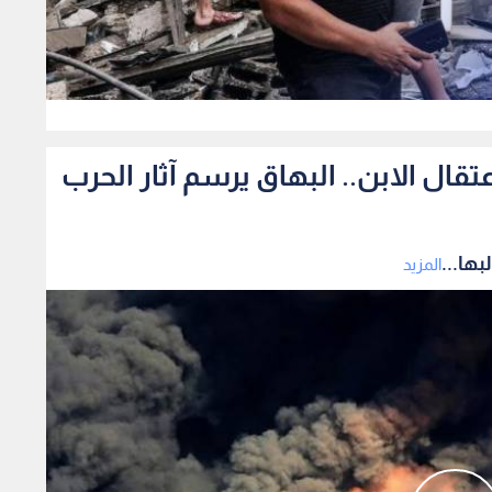
0
ال الابن.. البهاق يرسم آثار الحرب
ها...
المزيد