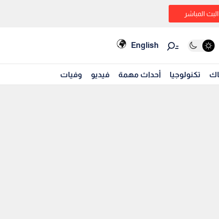
البث المباشر
English
اك
تكنولوجيا
أحداث مهمة
فيديو
وفيات