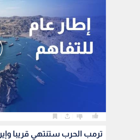
0
0
ترمب الحرب ستنتهي قريبا وإير