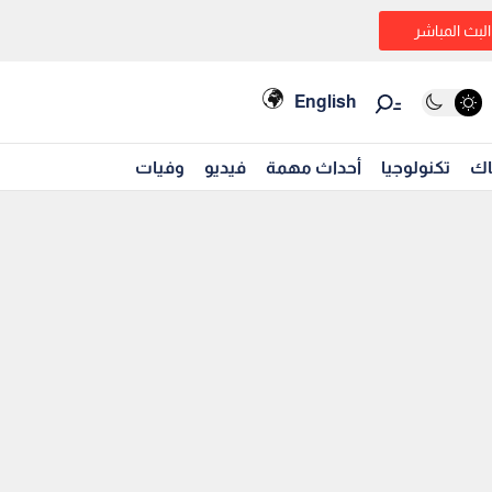
البث المباشر
English
اك
تكنولوجيا
أحداث مهمة
فيديو
وفيات