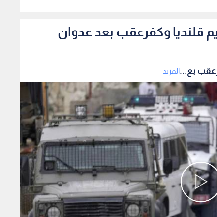
0
م قلنديا وكفرعقب بعد عدوان
عقب بع...
المزيد