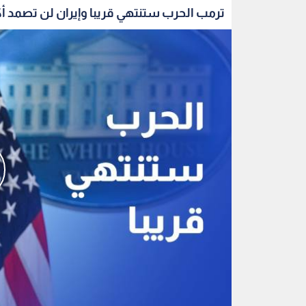
ترمب الحرب ستنتهي قريبا وإيران لن تصمد أك