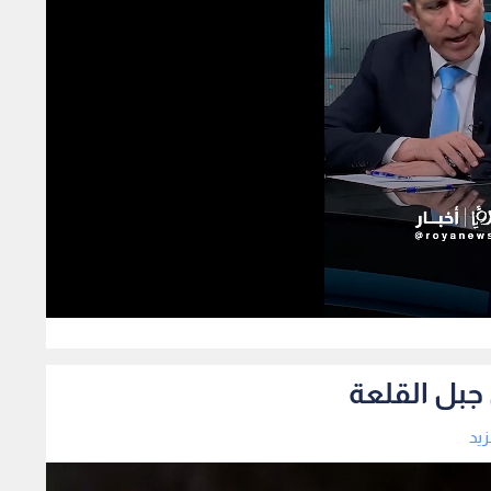
261
جبل القلعة
زيد