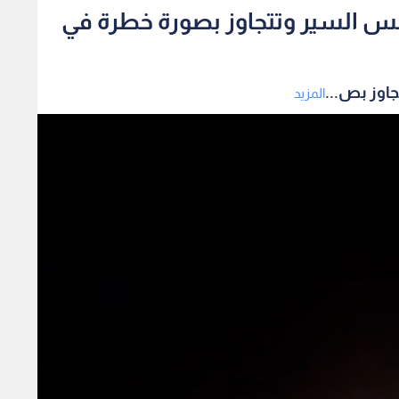
كس السير وتتجاوز بصورة خطرة في
اوز بص...
المزيد