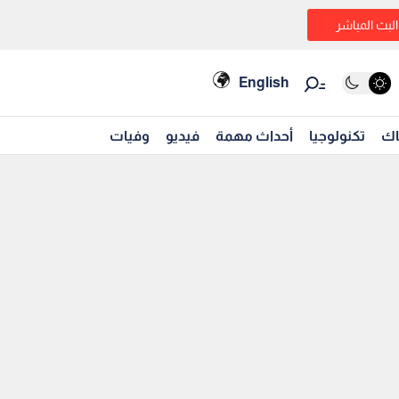
البث المباشر
English
اك
تكنولوجيا
أحداث مهمة
فيديو
وفيات