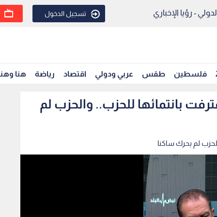
ولي - رؤيا الإخباري
تسجيل الدخول
فلسطين
طقس
عربي ودولي
اقتصاد
رياضة
هنا وهن
عترفت بانتمائها للحزب.. والحزب لم
والحزب لم يحرك ساكنا