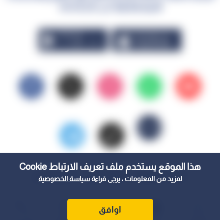
العربية والدولية على مدار الساعة.
هذا الموقع يستخدم ملف تعريف الارتباط Cookie
سياسة الخصوصية
الملكية الفكرية
معايير التصحيح
لمزيد من المعلومات ، يرجى قراءة
سياسة الخصوصية
اوافق