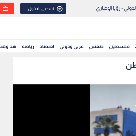
ولي - رؤيا الإخباري
تسجيل الدخول
فلسطين
طقس
عربي ودولي
اقتصاد
رياضة
هنا وهن
طن