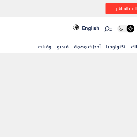
البث المباشر
English
اك
تكنولوجيا
أحداث مهمة
فيديو
وفيات