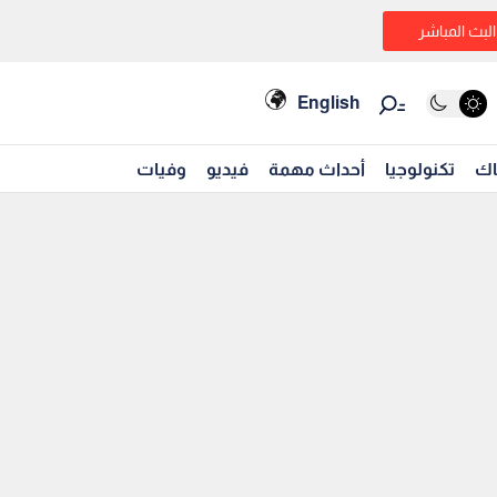
البث المباشر
English
اك
تكنولوجيا
أحداث مهمة
فيديو
وفيات