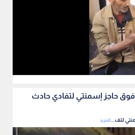
231
فوق حاجز إسمنتي لتفادي حادث
تي لتف...
المزيد