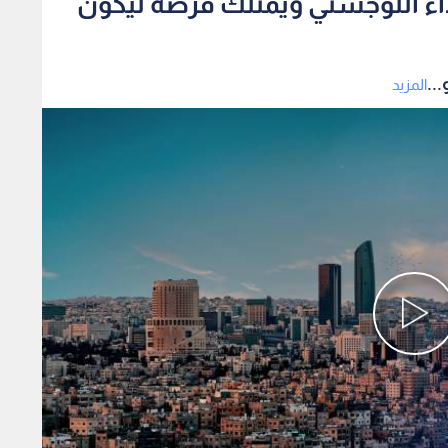
لأداء اللوجستي ويمتلك فرصة ليكون
..
المزيد