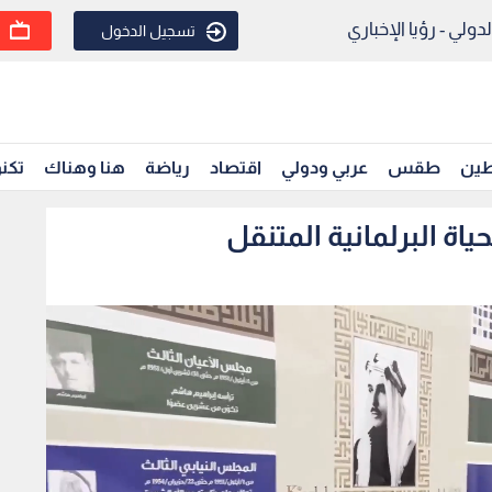
ولي - رؤيا الإخباري
تسجيل الدخول
ين
طقس
عربي ودولي
اقتصاد
رياضة
هنا وهناك
تكنو
ة البرلمانية المتنقل