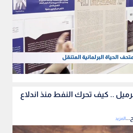
111
ر من 120 دولار للبرميل .. كيف تحرك النفط منذ اندلاع
المزيد