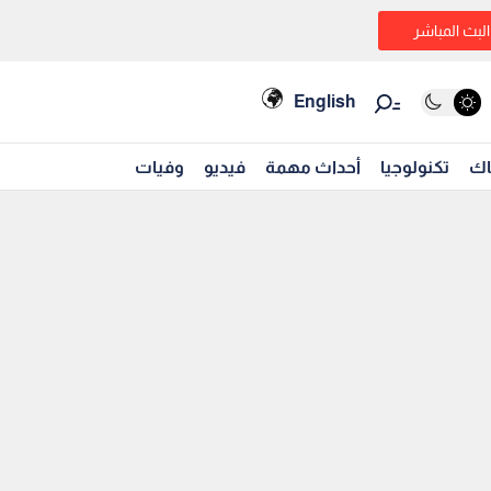
البث المباشر
English
اك
تكنولوجيا
أحداث مهمة
فيديو
وفيات