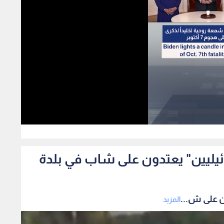
94
يليين" يعتدون على شاب في بلدة
ن على ش...
المزيد