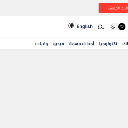
البث المباشر
English
اك
تكنولوجيا
أحداث مهمة
فيديو
وفيات