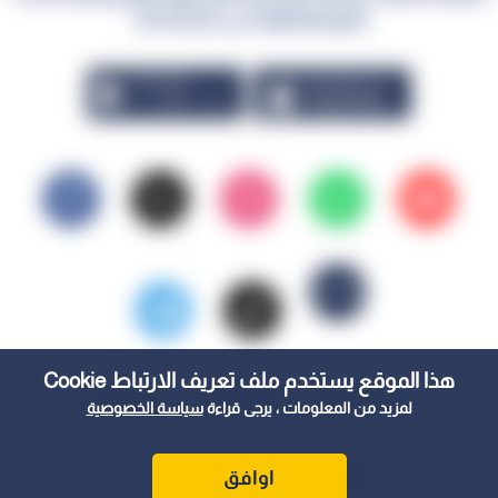
العربية والدولية على مدار الساعة.
هذا الموقع يستخدم ملف تعريف الارتباط Cookie
سياسة الخصوصية
الملكية الفكرية
معايير التصحيح
لمزيد من المعلومات ، يرجى قراءة
سياسة الخصوصية
اوافق