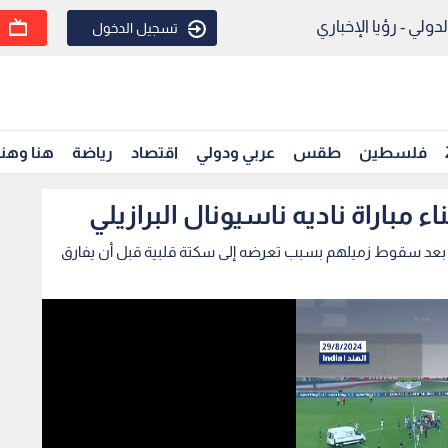
ولي - رؤيا الإخباري
تسجيل الدخول
فلسطين
طقس
عربي ودولي
اقتصاد
رياضة
هنا وهن
باراة ناديه ناسيونال البرازيلي
 بعد سقوط زميلهم بسبب تعرضه إلى سكتة قلبية قبل أن يفارق