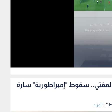
126
 المفتي.. سقوط "إمبراطورية" سارة
 "...
المزيد