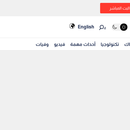
البث المباشر
English
اك
تكنولوجيا
أحداث مهمة
فيديو
وفيات