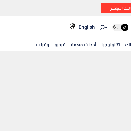
البث المباشر
English
اك
تكنولوجيا
أحداث مهمة
فيديو
وفيات