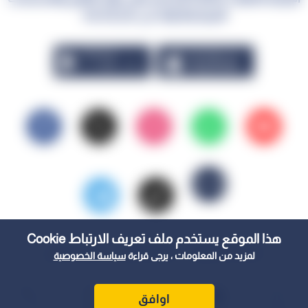
العربية والدولية على مدار الساعة.
هذا الموقع يستخدم ملف تعريف الارتباط Cookie
سياسة الخصوصية
الملكية الفكرية
معايير التصحيح
لمزيد من المعلومات ، يرجى قراءة
سياسة الخصوصية
اوافق