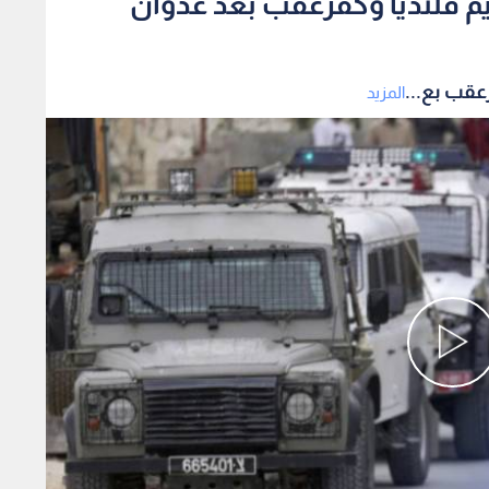
م قلنديا وكفرعقب بعد عدوان
عقب بع...
المزيد