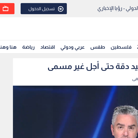
ولي - رؤيا الإخباري
تسجيل الدخول
فلسطين
طقس
عربي ودولي
اقتصاد
رياضة
هنا وهن
وليد دقة حتى أجل غير مسمى
مى