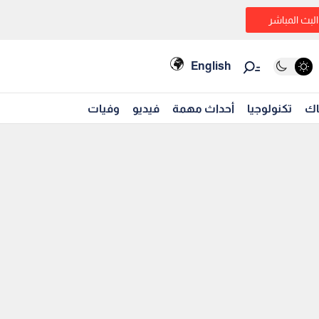
البث المباشر
English
اك
تكنولوجيا
أحداث مهمة
فيديو
وفيات