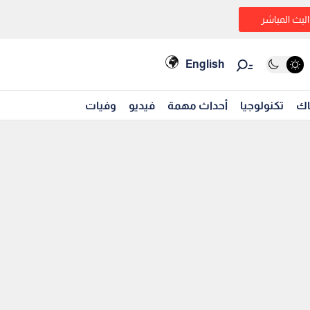
البث المباشر
English
اك
تكنولوجيا
أحداث مهمة
فيديو
وفيات