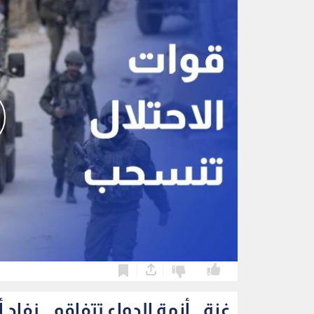
0
0
غزة.. أزمة الدواء تتفاقم.. ن