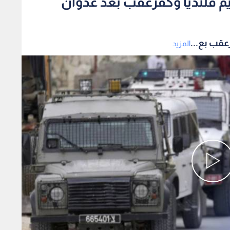
م قلنديا وكفرعقب بعد عدوان
عقب بع...
المزيد