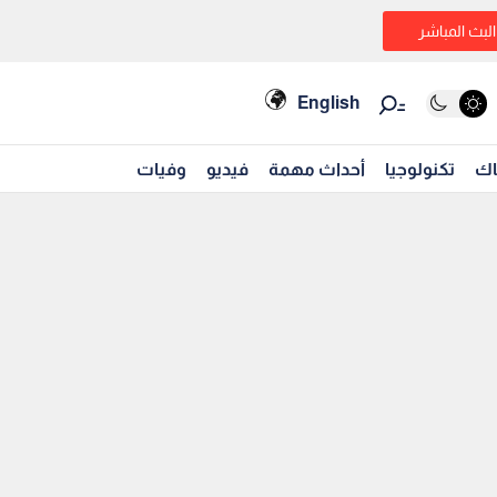
البث المباشر
English
اك
تكنولوجيا
أحداث مهمة
فيديو
وفيات