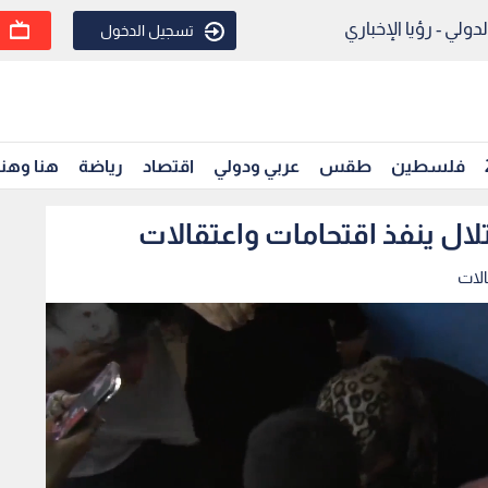
ولي - رؤيا الإخباري
تسجيل الدخول
فلسطين
طقس
عربي ودولي
اقتصاد
رياضة
هنا وهن