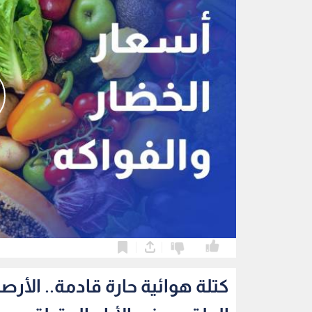
0
0
كتلة هوائية حارة قادمة.. الأر