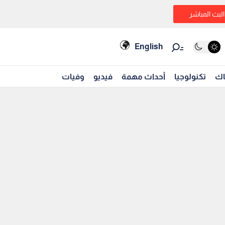
البث المباشر
English
اك
تكنولوجيا
أحداث مهمة
فيديو
وفيات