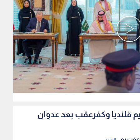
0
م قلنديا وكفرعقب بعد عدوان
عقب بع...
المزيد