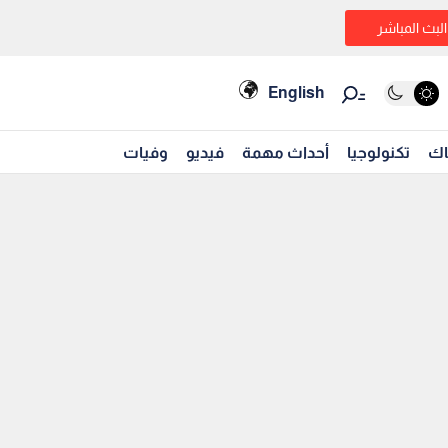
البث المباشر
English
اك
تكنولوجيا
أحداث مهمة
فيديو
وفيات