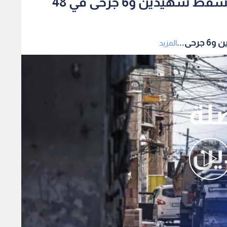
قطاع غزة.. خروقات متواصلة تسقط شهيدين و6 جرحى في 48
ى...
المزيد